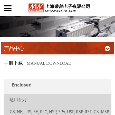
产品中心
手册下载
MANUAL DOWNLOAD
Enclosed
适用系列
G3, NE, LRS, SE, PFC, HSP, SPV, USP, RSP, RST, G5, MSP