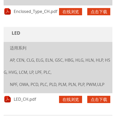
Enclosed_Type_CH.pdf
在线浏览
点击下载
LED
适用系列
AP, CEN, CLG, ELG, ELN, GSC, HBG, HLG, HLN, HLP, HS
G, HVG, LCM, LP, LPF, PLC,
NPF, OWA, PCD, PLC, PLD, PLM, PLN, PLP, PWM,ULP
LED_CH.pdf
在线浏览
点击下载